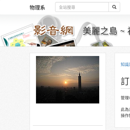
物理系
美麗之島 ~
知識
訂
管理
此為
操作