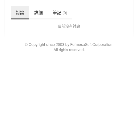
討論
詳細
筆記
(0)
目前沒有討論
© Copyright since 2003 by FormosaSoft Corporation.
All rights reserved.