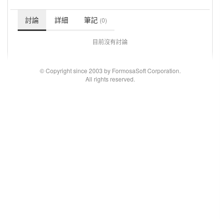
討論
詳細
筆記
(0)
目前沒有討論
© Copyright since 2003 by FormosaSoft Corporation.
All rights reserved.