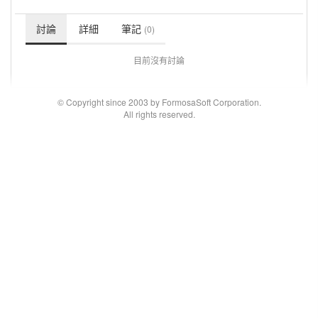
討論
詳細
筆記
(0)
目前沒有討論
© Copyright since 2003 by FormosaSoft Corporation.
All rights reserved.