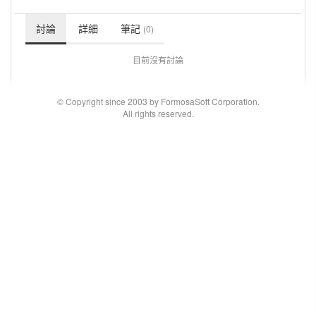
討論
詳細
筆記
(0)
目前沒有討論
© Copyright since 2003 by FormosaSoft Corporation.
All rights reserved.