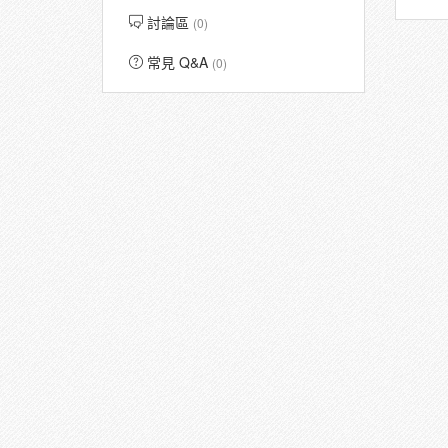
討論區
(0)
常見 Q&A
(0)