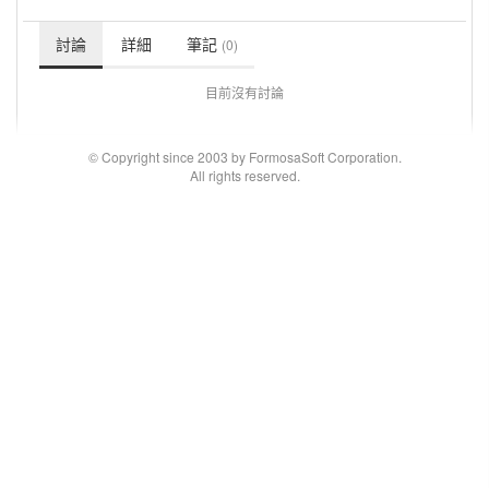
討論
詳細
筆記
(0)
目前沒有討論
© Copyright since 2003 by FormosaSoft Corporation.
All rights reserved.