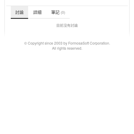
討論
詳細
筆記
(0)
目前沒有討論
© Copyright since 2003 by FormosaSoft Corporation.
All rights reserved.