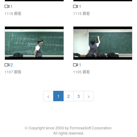
1
1
1119 觀看
1115 觀看
2
1
1107 觀看
1105 觀看
<
1
2
3
>
© Copyright since 2003 by FormosaSoft Corporation.
All rights reserved.